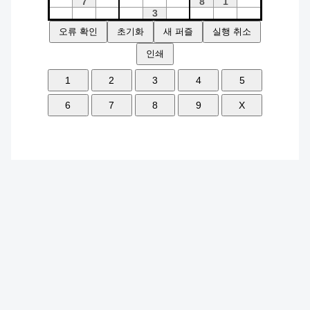
오류 확인
초기화
새 퍼즐
실행 취소
인쇄
1
2
3
4
5
6
7
8
9
X